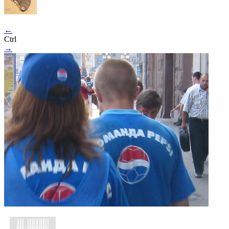
←
Ctrl
→