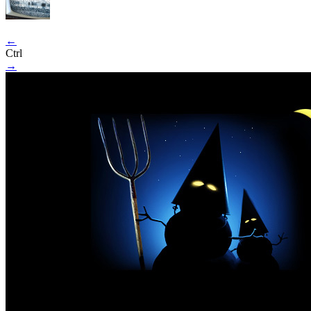
←
Ctrl
→