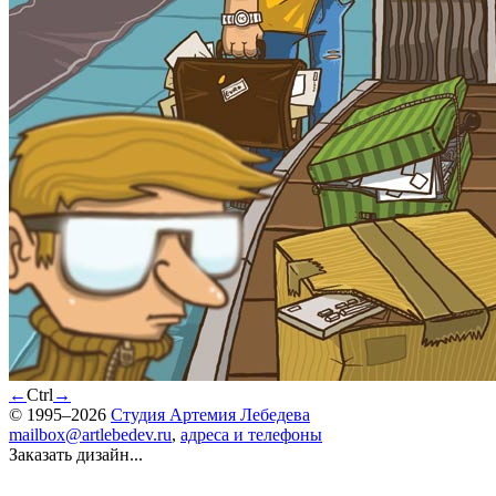
←
Ctrl
→
© 1995–2026
Студия Артемия Лебедева
mailbox@artlebedev.ru
,
адреса и телефоны
Заказать дизайн...