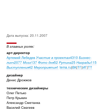
Дата выпуска: 20.11.2007
В главных ролях:
арт-директор
Артемий Лебедев
4310
Участие в проектах
Бизнес-
2077
137
52
25
115
линч
Мозг
Фото дня
Рутина
Награды
42
1
tema.ru
|
ВК
|
ТГ
|
ИГ
|
ТТ
Выступления
Мероприятия
дизайнер
Денис Дрожжов
технические дизайнеры
Олег Петько
Петр Крыкин
Александр Сметанка
Василий Сергеев