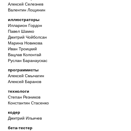
Алексей Селезнев
Валентин Лощинин
иллюстраторы
Илларион Гордон
Павел Шамко
Дмитрий Чойболсан
Марина Новикова
Иван Троицкий
Вацлав Колонтай
Руслан Баранаускас
программисты
Алексей Смычагин
Алексей Баранов
технологи
Степан Резников
Константин Стасенко
кодер
Дмитрий Ильичев
бета-тестер