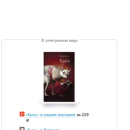
В электронном виде
«Кысь» в нашем магазине
за 229
уб.
р
«Кысь» в Литресе