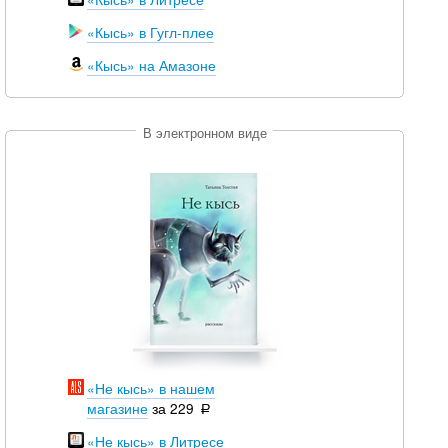
«Кысь» в Гугл-плее
«Кысь»
на
Амазоне
В электронном виде
«Не кысь» в нашем
магазине
за 229
уб.
р
«Не кысь» в Литресе