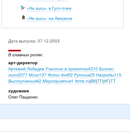
«Не кысь» в Гугл-плее
«Не кысь»
на
Амазоне
Дата выпуска: 07.12.2003
В главных ролях:
арт-директор
Артемий Лебедев
4310
Участие в проектах
Бизнес-
2077
137
52
25
115
линч
Мозг
Фото дня
Рутина
Награды
42
1
tema.ru
|
ВК
|
ТГ
|
ИГ
|
ТТ
Выступления
Мероприятия
художник
Олег Пащенко