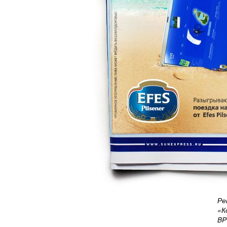
Ре
«К
BP