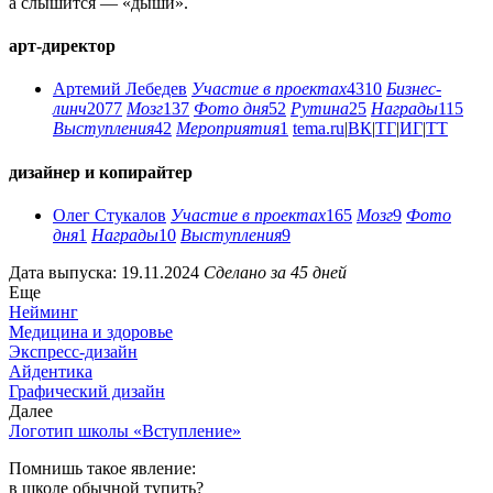
а слышится — «дыши».
арт-директор
Артемий Лебедев
Участие в проектах
4310
Бизнес-
линч
2077
Мозг
137
Фото дня
52
Рутина
25
Награды
115
Выступления
42
Мероприятия
1
tema.ru
|
ВК
|
ТГ
|
ИГ
|
ТТ
дизайнер и копирайтер
Олег Стукалов
Участие в проектах
165
Мозг
9
Фото
дня
1
Награды
10
Выступления
9
Дата выпуска: 19.11.2024
Сделано за 45 дней
Еще
Нейминг
Медицина и здоровье
Экспресс-дизайн
Айдентика
Графический дизайн
Далее
Логотип школы «Вступление»
Помнишь такое явление:
в школе обычной тупить?