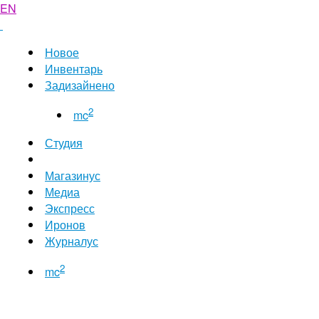
EN
Новое
Инвентарь
Задизайнено
2
mc
Студия
Магазинус
Медиа
Экспресс
Иронов
Журналус
2
mc