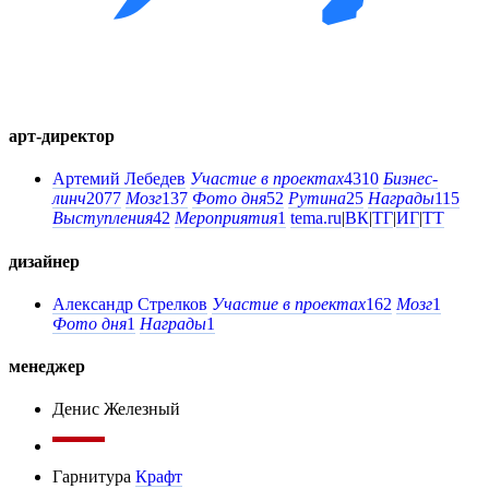
арт-директор
Артемий Лебедев
Участие в проектах
4310
Бизнес-
линч
2077
Мозг
137
Фото дня
52
Рутина
25
Награды
115
Выступления
42
Мероприятия
1
tema.ru
|
ВК
|
ТГ
|
ИГ
|
ТТ
дизайнер
Александр Стрелков
Участие в проектах
162
Мозг
1
Фото дня
1
Награды
1
менеджер
Денис Железный
Гарнитура
Крафт