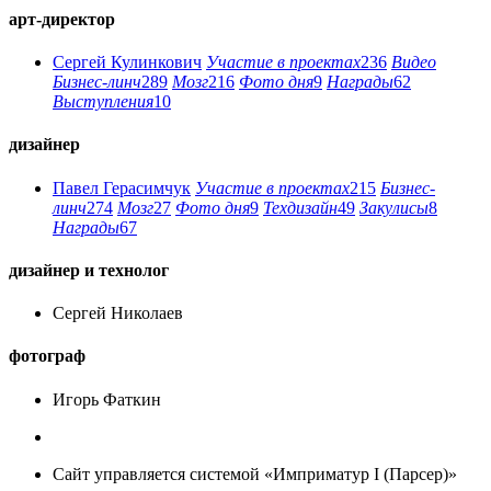
арт-директор
Сергей Кулинкович
Участие в проектах
236
Видео
Бизнес-линч
289
Мозг
216
Фото дня
9
Награды
62
Выступления
10
дизайнер
Павел Герасимчук
Участие в проектах
215
Бизнес-
линч
274
Мозг
27
Фото дня
9
Техдизайн
49
Закулисы
8
Награды
67
дизайнер и технолог
Сергей Николаев
фотограф
Игорь Фаткин
Сайт управляется системой «Имприматур I (Парсер)»