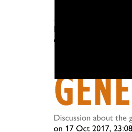
Что нового и кто тут круче всех
Игроки договариваются о встречах, делятся опытом и просто
болтают о всяком разном на форуме, который, в отличие
от основного сайта, сделан на белом фоне.
На сайте персонажи из игры двигаются, утыкаются в планшет
и вообще чувствуют себя как дома.
Ничто так не украшает игровое оружие, как студийные