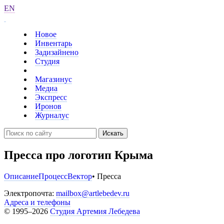
EN
Новое
Инвентарь
Задизайнено
Студия
Магазинус
Медиа
Экспресс
Иронов
Журналус
Искать
Пресса про логотип Крыма
Описание
Процесс
Вектор
• Пресса
Электропочта:
mailbox@artlebedev.ru
Адреса и телефоны
© 1995–2026
Студия Артемия Лебедева