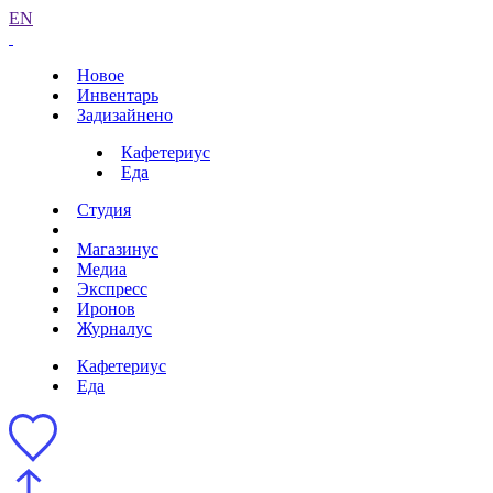
EN
Новое
Инвентарь
Задизайнено
Кафетериус
Еда
Студия
Магазинус
Медиа
Экспресс
Иронов
Журналус
Кафетериус
Еда