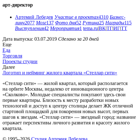
арт-директор
Артемий Лебедев
Участие в проектах
4310
Бизнес-
линч
2077
Мозг
137
Фото дня
52
Рутина
25
Награды
115
Выступления
42
Мероприятия
1
tema.ru
|
ВК
|
ТГ
|
ИГ
|
ТТ
Дата выпуска: 03.07.2019
Сделано за 20 дней
Еще
Еда
Торговля
Проекты студии
Далее
Логотип и нейминг жилого квартала
«Стеллар сити»
«Стеллар сити» — жилой квартал, который располагается
на орбите Москвы, недалеко от инновационного центра
«Сколково». Молодые специалисты покупают здесь свои
первые квартиры. Близость к месту разработки новых
технологий и доступ к центру столицы делает ЖК отличной
стартовой площадкой для покорения новых высот, первых
шагов к звездам. «Стеллар сити» — звездный город: название
отражает перспективы личного развития и красоту жилого
квартала.
© 1995–2026
Студия Артемия Лебедева