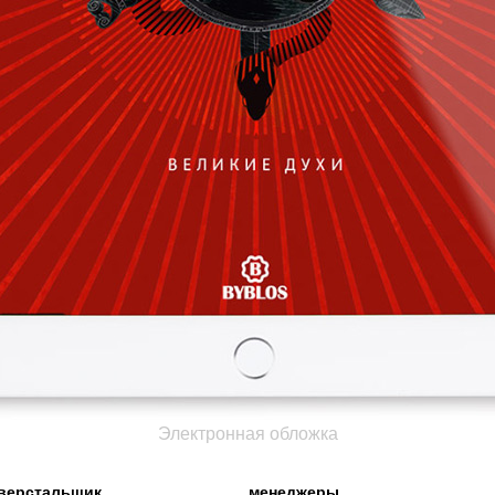
Электронная обложка
верстальщик
менеджеры