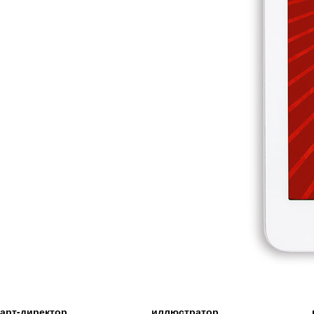
арт-директор
иллюстратор