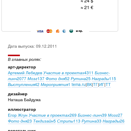
≈ 24
$
≈ 21
€
Дата выпуска: 09.12.2011
В главных ролях:
арт-директор
Артемий Лебедев
4311
Участие в проектах
Бизнес-
2077
137
52
25
115
линч
Мозг
Фото дня
Рутина
Награды
42
1
tema.ru
|
ВК
|
ТГ
|
ИГ
|
ТТ
Выступления
Мероприятия
дизайнер
Наташа Байдужа
иллюстратор
Егор Жгун
269
39
27
Участие в проектах
Бизнес-линч
Мозг
23
5
113
33
26
Фото дня
Техдизайн
Стрипы
Рутина
Награды
верстальщик