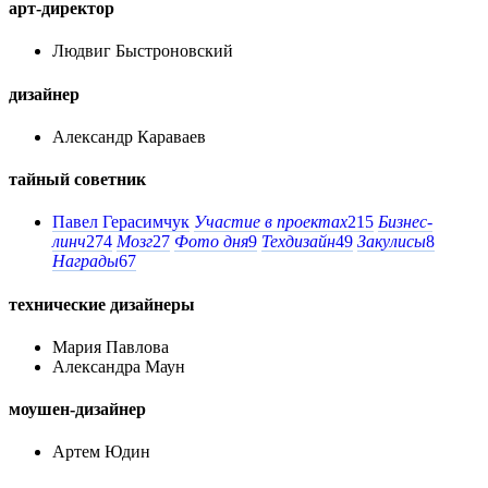
арт-директор
Людвиг Быстроновский
дизайнер
Александр Караваев
тайный советник
Павел Герасимчук
Участие в проектах
215
Бизнес-
линч
274
Мозг
27
Фото дня
9
Техдизайн
49
Закулисы
8
Награды
67
технические дизайнеры
Мария Павлова
Александра Маун
моушен-дизайнер
Артем Юдин