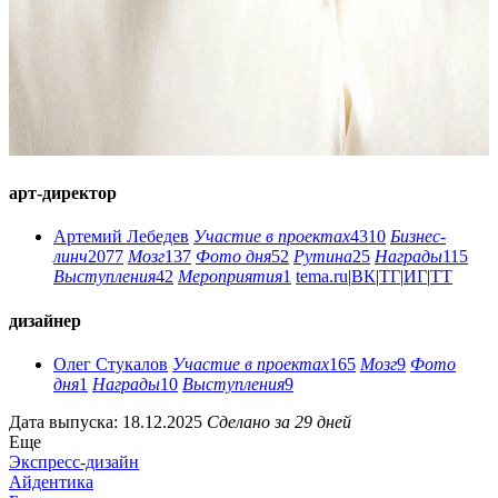
арт-директор
Артемий Лебедев
Участие в проектах
4310
Бизнес-
линч
2077
Мозг
137
Фото дня
52
Рутина
25
Награды
115
Выступления
42
Мероприятия
1
tema.ru
|
ВК
|
ТГ
|
ИГ
|
ТТ
дизайнер
Олег Стукалов
Участие в проектах
165
Мозг
9
Фото
дня
1
Награды
10
Выступления
9
Дата выпуска: 18.12.2025
Сделано за 29 дней
Еще
Экспресс-дизайн
Айдентика