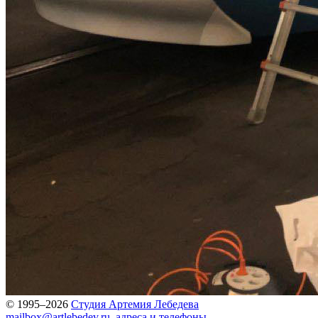
© 1995–2026
Студия Артемия Лебедева
mailbox@artlebedev.ru
,
адреса и телефоны