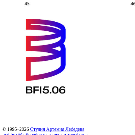
© 1995–2026
Студия Артемия Лебедева
mailbox@artlebedev.ru
,
адреса и телефоны