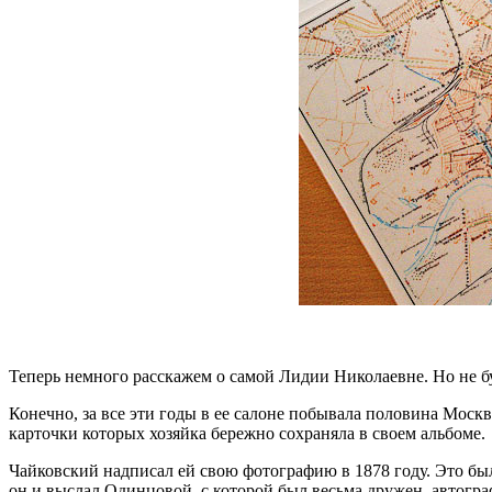
Теперь немного расскажем о самой Лидии Николаевне. Но не бу
Конечно, за все эти годы в ее салоне побывала половина Мос
карточки которых хозяйка бережно сохраняла в своем альбоме.
Чайковский надписал ей свою фотографию в 1878 году. Это бы
он и выслал Одинцовой, с которой был весьма дружен, автогр