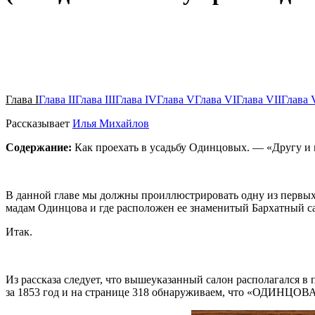
Глава I
Глава II
Глава III
Глава IV
Глава V
Глава VI
Глава VII
Глава 
Рассказывает
Илья Михайлов
Содержание:
Как проехать в усадьбу Одинцовых. — «Другу и 
В данной главе мы должны проиллюстрировать одну из первых 
мадам Одинцова и где расположен ее знаменитый Бархатный с
Итак.
Из рассказа следует, что вышеуказанный салон располагался 
за 1853 год и на странице 318 обнаруживаем, что «ОДИНЦОВА