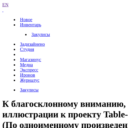
EN
Новое
Инвентарь
Закулисы
Задизайнено
Студия
Магазинус
Медиа
Экспресс
Иронов
Журналус
Закулисы
К благосклонному вниманию,
иллюстрации к проекту Table-t
(По одноименному произведен