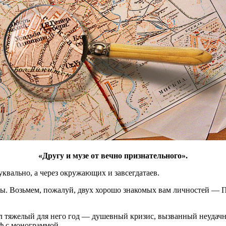
«Другу и музе от вечно признательного».
квально, а через окружающих и завсегдатаев.
квы. Возьмем, пожалуй, двух хорошо знакомых вам личностей — 
л тяжелый для него год — душевный кризис, вызванный неудачн
аф с монограммой.