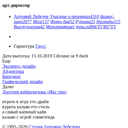
арт-директор
Артемий Лебедев
Участие в проектах
4310
Бизнес-
линч
2077
Мозг
137
Фото дня
52
Рутина
25
Награды
115
Выступления
42
Мероприятия
1
tema.ru
|
ВК
|
ТГ
|
ИГ
|
ТТ
Гарнитура
Гаусс
Дата выпуска: 15.10.2019
Сделано за 9 дней
Еще
Экспресс-дизайн
Айдентика
Брендинг
Графический дизайн
Далее
Логотип киберлаунжа «Икс три»
играть в игру ето драйв
курить кальян ето стиль
а самый каевный кайв
кальян с игрой совмезтидь
© 1995–2026
Студия Артемия Лебедева