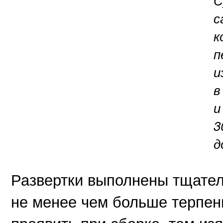
С
с
к
п
и
в
и
3
д
Развертки выполнены тщател
не менее чем больше терпен