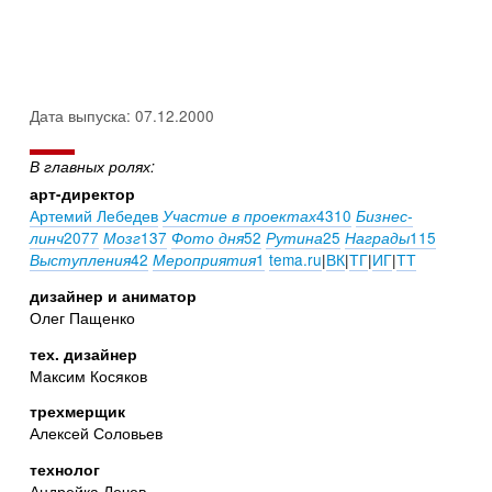
Дата выпуска: 07.12.2000
В главных ролях:
арт-директор
Артемий Лебедев
4310
Участие в проектах
Бизнес-
2077
137
52
25
115
линч
Мозг
Фото дня
Рутина
Награды
42
1
tema.ru
|
ВК
|
ТГ
|
ИГ
|
ТТ
Выступления
Мероприятия
дизайнер и аниматор
Олег Пащенко
тех. дизайнер
Максим Косяков
трехмерщик
Алексей Соловьев
технолог
Андрейка Лечев