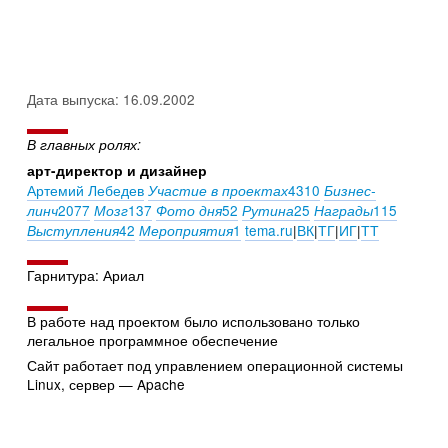
Дата выпуска: 16.09.2002
В главных ролях:
арт-директор и дизайнер
Артемий Лебедев
4310
Участие в проектах
Бизнес-
2077
137
52
25
115
линч
Мозг
Фото дня
Рутина
Награды
42
1
tema.ru
|
ВК
|
ТГ
|
ИГ
|
ТТ
Выступления
Мероприятия
Гарнитура: Ариал
В работе над проектом было использовано только
легальное программное обеспечение
Сайт работает под управлением операционной системы
Linux, сервер — Apache