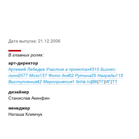
Дата выпуска: 21.12.2006
В главных ролях:
арт-директор
Артемий Лебедев
4310
Участие в проектах
Бизнес-
2077
137
52
25
115
линч
Мозг
Фото дня
Рутина
Награды
42
1
tema.ru
|
ВК
|
ТГ
|
ИГ
|
ТТ
Выступления
Мероприятия
дизайнер
Станислав Акинфин
менеджер
Наташа Климчук