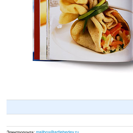
Электропочта:
mailbox@artlebedev.ru