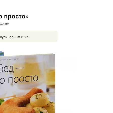
о просто»
каим»
 кулинарных книг.