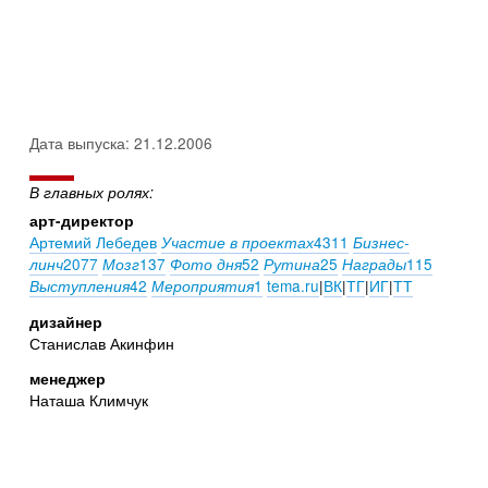
Дата выпуска: 21.12.2006
В главных ролях:
арт-директор
Артемий Лебедев
4311
Участие в проектах
Бизнес-
2077
137
52
25
115
линч
Мозг
Фото дня
Рутина
Награды
42
1
tema.ru
|
ВК
|
ТГ
|
ИГ
|
ТТ
Выступления
Мероприятия
дизайнер
Станислав Акинфин
менеджер
Наташа Климчук