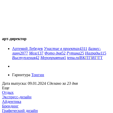
арт-директор
Артемий Лебедев
Участие в проектах
4311
Бизнес-
линч
2077
Мозг
137
Фото дня
52
Рутина
25
Награды
115
Выступления
42
Мероприятия
1
tema.ru
|
ВК
|
ТГ
|
ИГ
|
ТТ
Гарнитура
Тонгин
Дата выпуска: 09.01.2024
Сделано за 23 дня
Еще
Отдых
Экспресс-дизайн
Айдентика
Брендинг
Графический дизайн