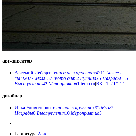
арт-директор
Артемий Лебедев
Участие в проектах
4311
Бизнес-
линч
2077
Мозг
137
Фото дня
52
Рутина
25
Награды
115
Выступления
42
Мероприятия
1
tema.ru
|
ВК
|
ТГ
|
ИГ
|
ТТ
дизайнер
Илья Удовиченко
Участие в проектах
95
Мозг
7
Награды
8
Выступления
10
Мероприятия
3
Гарнитура
Арк