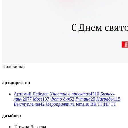
Половинки
арт-директор
Артемий Лебедев
Участие в проектах
4310
Бизнес-
линч
2077
Мозг
137
Фото дня
52
Рутина
25
Награды
115
Выступления
42
Мероприятия
1
tema.ru
|
ВК
|
ТГ
|
ИГ
|
ТТ
дизайнер
Татьяна Деваева