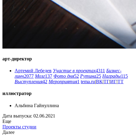
арт-директор
Артемий Лебедев
Участие в проектах
4311
Бизнес-
линч
2077
Мозг
137
Фото дня
52
Рутина
25
Награды
115
Выступления
42
Мероприятия
1
tema.ru
|
ВК
|
ТГ
|
ИГ
|
ТТ
иллюстратор
Альбина Гайнуллина
Дата выпуска: 02.06.2021
Еще
Проекты студии
Далее