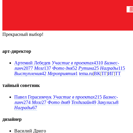
Прекрасный выбор!
арт-директор
Артемий Лебедев
Участие в проектах
4310
Бизнес-
линч
2077
Мозг
137
Фото дня
52
Рутина
25
Награды
115
Выступления
42
Мероприятия
1
tema.ru
|
ВК
|
ТГ
|
ИГ
|
ТТ
тайный советник
Павел Герасимчук
Участие в проектах
215
Бизнес-
линч
274
Мозг
27
Фото дня
9
Техдизайн
49
Закулисы
8
Награды
67
дизайнер
Василий Дриго