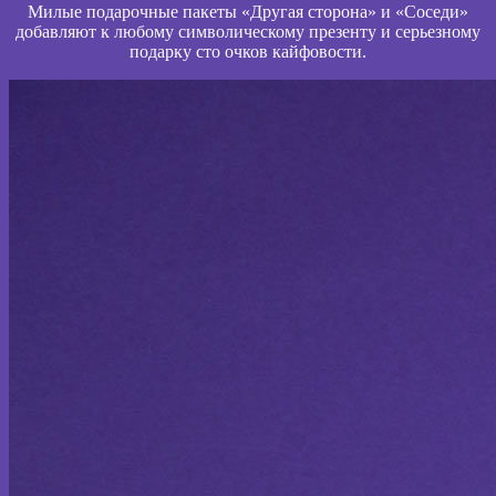
Милые подарочные пакеты «Другая сторона» и «Соседи»
добавляют к любому символическому презенту и серьезному
подарку сто очков кайфовости.