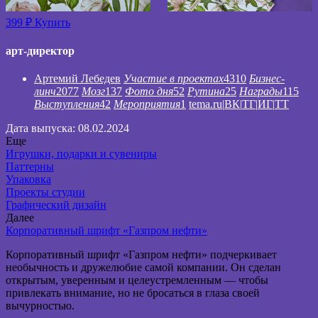
399 ₽
Купить
арт-директор
Артемий Лебедев
Участие в проектах
4310
Бизнес-
линч
2077
Мозг
137
Фото дня
52
Рутина
25
Награды
115
Выступления
42
Мероприятия
1
tema.ru
|
ВК
|
ТГ
|
ИГ
|
ТТ
Дата выпуска: 08.02.2024
Еще
Игрушки, подарки и сувениры
Паттерны
Упаковка
Проекты студии
Графический дизайн
Далее
Корпоративный шрифт «Газпром нефти»
Корпоративный шрифт «Газпром нефти» подчеркивает
необычность и дружелюбие самой компании. Он сделан
открытым, уверенным и целеустремленным — чтобы
привлекать внимание, но не бросаться в глаза своей
вычурностью.