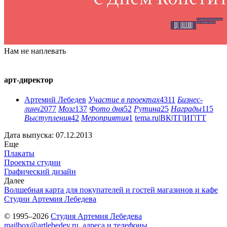
Нам не наплевать
арт-директор
Артемий Лебедев
Участие в проектах
4311
Бизнес-
линч
2077
Мозг
137
Фото дня
52
Рутина
25
Награды
115
Выступления
42
Мероприятия
1
tema.ru
|
ВК
|
ТГ
|
ИГ
|
ТТ
Дата выпуска: 07.12.2013
Еще
Плакаты
Проекты студии
Графический дизайн
Далее
Волшебная карта для покупателей и гостей магазинов и кафе
Студии Артемия Лебедева
© 1995–2026
Студия Артемия Лебедева
mailbox@artlebedev.ru
,
адреса и телефоны