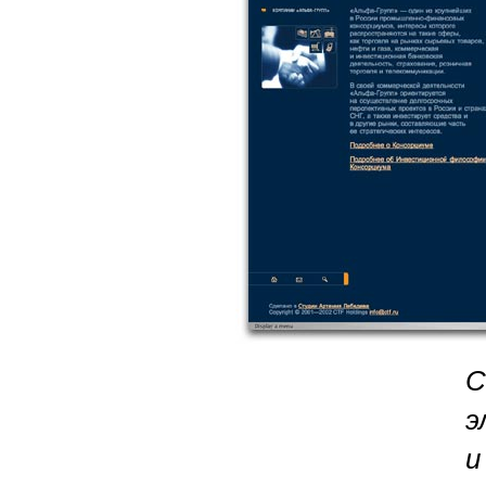
С
э
и