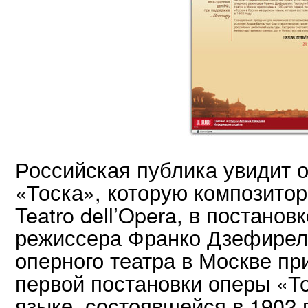
Российская публика увидит 
«Тоска», которую композито
Teatro dell’Opera, в постано
режиссера Франко Дзефирелл
оперного театра в Москве пр
первой постановки оперы «То
языке, состоявшейся в 1902 г