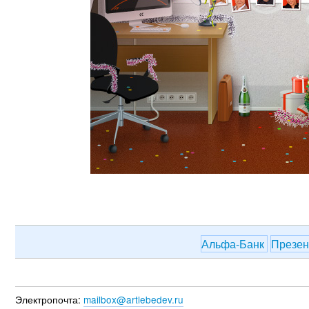
Альфа-Банк
Презен
Электропочта:
mailbox@artlebedev.ru