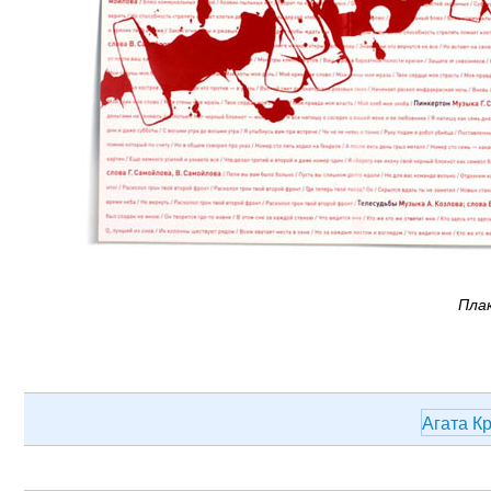
Пла
Агата К