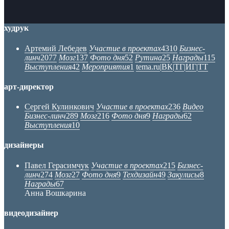
худрук
Артемий Лебедев
Участие в проектах
4310
Бизнес-
линч
2077
Мозг
137
Фото дня
52
Рутина
25
Награды
115
Выступления
42
Мероприятия
1
tema.ru
|
ВК
|
ТГ
|
ИГ
|
ТТ
арт-директор
Сергей Кулинкович
Участие в проектах
236
Видео
Бизнес-линч
289
Мозг
216
Фото дня
9
Награды
62
Выступления
10
дизайнеры
Павел Герасимчук
Участие в проектах
215
Бизнес-
линч
274
Мозг
27
Фото дня
9
Техдизайн
49
Закулисы
8
Награды
67
Анна Вошкарина
видеодизайнер