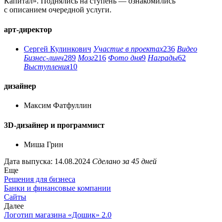
Капитал». Поднялись на ступень — ознакомились
с описанием очередной услуги.
арт-директор
Сергей Кулинкович
Участие в проектах
236
Видео
Бизнес-линч
289
Мозг
216
Фото дня
9
Награды
62
Выступления
10
дизайнер
Максим Фатфуллин
3D-дизайнер и программист
Миша Грин
Дата выпуска: 14.08.2024
Сделано за 45 дней
Еще
Решения для бизнеса
Банки и финансовые компании
Сайты
Далее
Логотип магазина «Дошик» 2.0