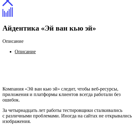
Айдентика «Эй ван кью эй»
Описание
Описание
Процесс
Отзыв
Задача.
Задизайнить
айдентику
тестировщикам
программного
обеспечения.
Компания
«Эй ван
кью эй»
следит,
чтобы
веб-ресурсы,
приложения
и платформы
клиентов
всегда
работали
без
ошибок.
За четырнадцать
лет
работы
тестировщики
сталкивались
с различными
проблемами.
Иногда
на сайтах
не открывались
изображения.