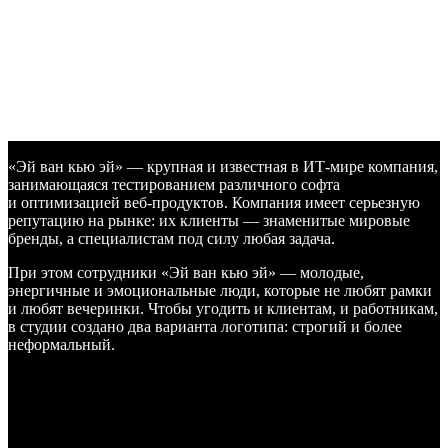
Иногда
не отображался
или
искажался
текст.
Но специалисты
не пугались
возникающих
проблем,
а радовались,
что
баги
обнаруживаются
на этапе
тестирования,
а не после
запуска.
«Эй ван кью эй» — крупная и известная в ИТ-мире компания,
занимающаяся тестированием различного софта
и оптимизацией веб-продуктов. Компания имеет серьезную
репутацию на рынке: их клиенты — знаменитые мировые
бренды, а специалистам под силу любая задача.
При этом сотрудники «Эй ван кью эй» — молодые,
энергичные и эмоциональные люди, которые не любят рамки
и любят вечеринки. Чтобы угодить и клиентам, и работникам,
в студии создано два варианта логотипа: строгий и более
неформальный.