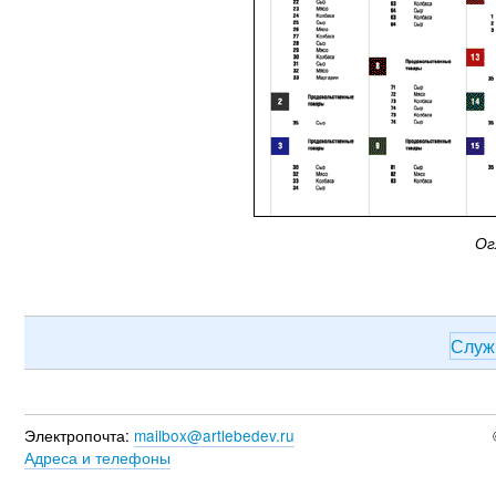
Ог
Служ
Электропочта:
mailbox@artlebedev.ru
Адреса и телефоны