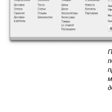
П
п
п
м
д