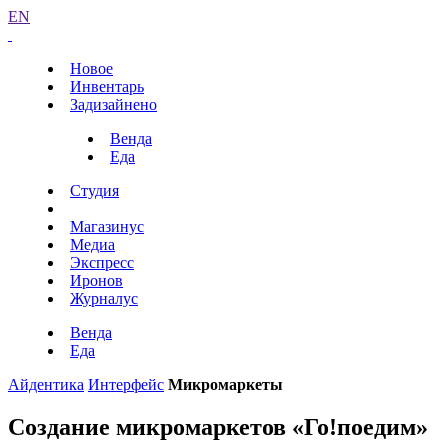
EN
Новое
Инвентарь
Задизайнено
Венда
Еда
Студия
Магазинус
Медиа
Экспресс
Иронов
Журналус
Венда
Еда
Айдентика
Интерфейс
Микромаркеты
Создание микромаркетов «Го!поедим»