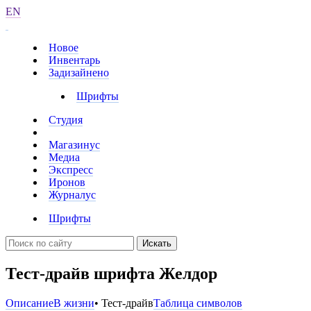
EN
Новое
Инвентарь
Задизайнено
Шрифты
Студия
Магазинус
Медиа
Экспресс
Иронов
Журналус
Шрифты
Искать
Тест-драйв шрифта Желдор
Описание
В жизни
• Тест-драйв
Таблица символов