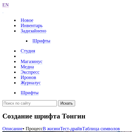
EN
Новое
Инвентарь
Задизайнено
Шрифты
Студия
Магазинус
Медиа
Экспресс
Иронов
Журналус
Шрифты
Искать
Создание шрифта Тонгин
Описание
• Процесс
В жизни
Тест-драйв
Таблица символов