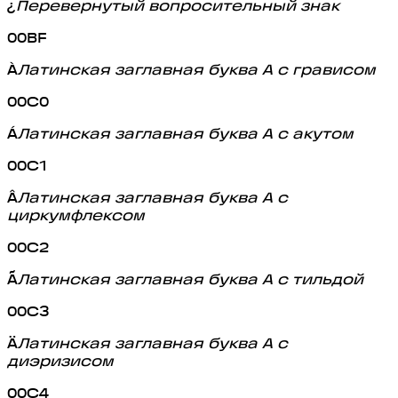
¿
Перевернутый вопросительный знак
00BF
À
Латинская заглавная буква A с грависом
00C0
Á
Латинская заглавная буква A с акутом
00C1
Â
Латинская заглавная буква A с
циркумфлексом
00C2
Ã
Латинская заглавная буква A с тильдой
00C3
Ä
Латинская заглавная буква A с
диэризисом
00C4