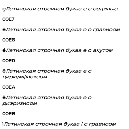
ç
Латинская строчная буква c с седилью
00E7
è
Латинская строчная буква e с грависом
00E8
é
Латинская строчная буква e с акутом
00E9
ê
Латинская строчная буква e с
циркумфлексом
00EA
ë
Латинская строчная буква e с
диэризисом
00EB
ì
Латинская строчная буква i с грависом