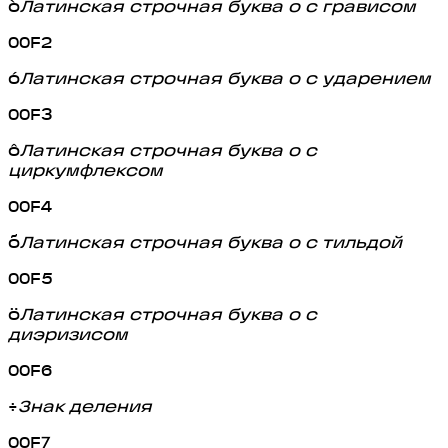
ò
Латинская строчная буква o с грависом
00F2
ó
Латинская строчная буква o с ударением
00F3
ô
Латинская строчная буква o с
циркумфлексом
00F4
õ
Латинская строчная буква o с тильдой
00F5
ö
Латинская строчная буква o с
диэризисом
00F6
÷
Знак деления
00F7