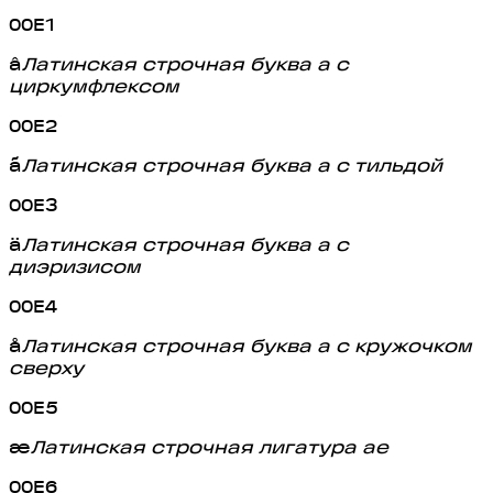
00E1
â
Латинская строчная буква a с
циркумфлексом
00E2
ã
Латинская строчная буква a с тильдой
00E3
ä
Латинская строчная буква a с
диэризисом
00E4
å
Латинская строчная буква a с кружочком
сверху
00E5
æ
Латинская строчная лигатура ae
00E6