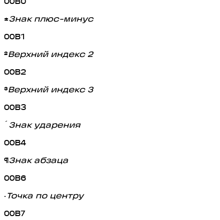
00B0
±
Знак плюс-минус
00B1
²
Верхний индекс 2
00B2
³
Верхний индекс 3
00B3
´
Знак ударения
00B4
¶
Знак абзаца
00B6
·
Точка по центру
00B7