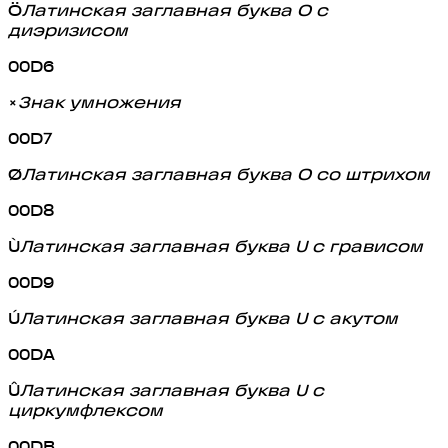
Ö
Латинская заглавная буква O с
диэризисом
00D6
×
Знак умножения
00D7
Ø
Латинская заглавная буква O со штрихом
00D8
Ù
Латинская заглавная буква U с грависом
00D9
Ú
Латинская заглавная буква U с акутом
00DA
Û
Латинская заглавная буква U с
циркумфлексом
00DB