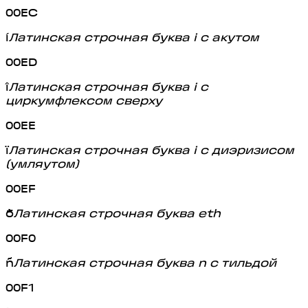
00EC
í
Латинская строчная буква i с акутом
00ED
î
Латинская строчная буква i с
циркумфлексом сверху
00EE
ï
Латинская строчная буква i с диэризисом
(умляутом)
00EF
ð
Латинская строчная буква eth
00F0
ñ
Латинская строчная буква n с тильдой
00F1