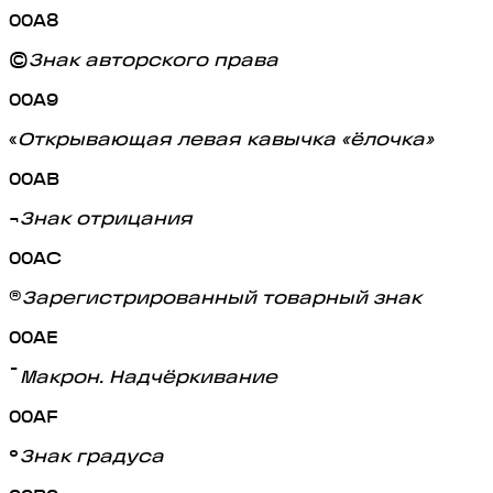
00A8
©
Знак авторского права
00A9
«
Открывающая левая кавычка «ёлочка»
00AB
¬
Знак отрицания
00AC
®
Зарегистрированный товарный знак
00AE
¯
Макрон. Надчёркивание
00AF
°
Знак градуса