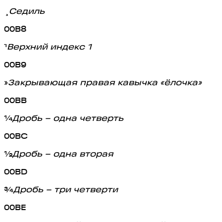
¸
Седиль
00B8
¹
Верхний индекс 1
00B9
»
Закрывающая правая кавычка «ёлочка»
00BB
¼
Дробь – одна четверть
00BC
½
Дробь – одна вторая
00BD
¾
Дробь – три четверти
00BE