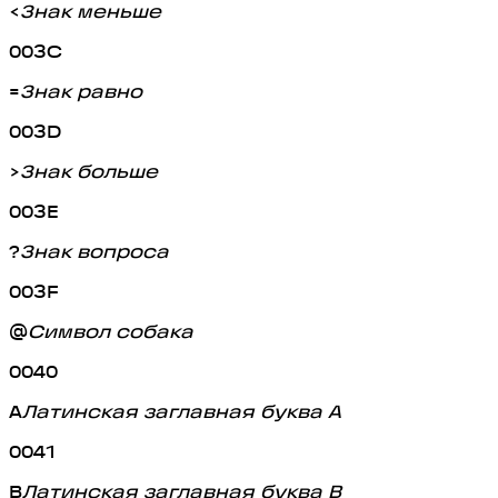
<
Знак меньше
003C
=
Знак равно
003D
>
Знак больше
003E
?
Знак вопроса
003F
@
Символ собака
0040
A
Латинская заглавная буква A
0041
B
Латинская заглавная буква B