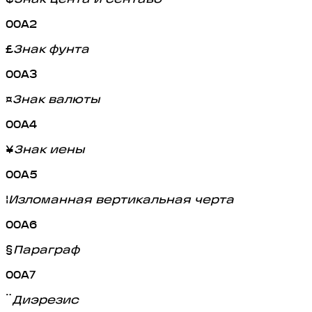
00A2
£
Знак фунта
00A3
¤
Знак валюты
00A4
¥
Знак иены
00A5
¦
Изломанная вертикальная черта
00A6
§
Параграф
00A7
¨
Диэрезис