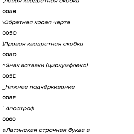
[
Левая квадратная скобка
005B
\
Обратная косая черта
005C
]
Правая квадратная скобка
005D
^
Знак вставки (циркумфлекс)
005E
_
Нижнее подчёркивание
005F
`
Апостроф
0060
a
Латинская строчная буква a