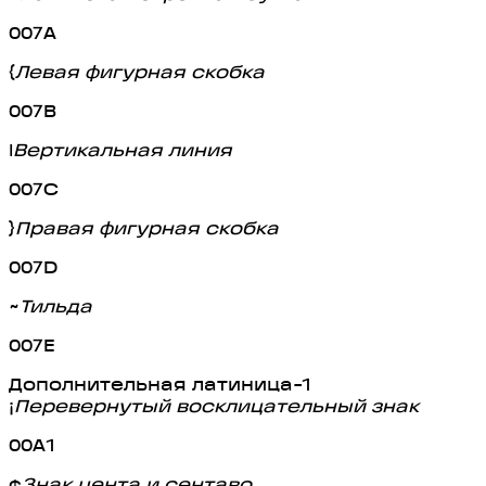
007A
{
Левая фигурная скобка
007B
|
Вертикальная линия
007C
}
Правая фигурная скобка
007D
~
Тильда
007E
Дополнительная латиница-1
¡
Перевернутый восклицательный знак
00A1
¢
Знак цента и сентаво