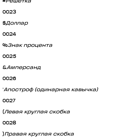
#
Решётка
0023
$
Доллар
0024
%
Знак процента
0025
&
Амперсанд
0026
'
Апостроф (одинарная кавычка)
0027
(
Левая круглая скобка
0028
)
Правая круглая скобка