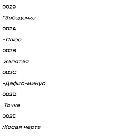
0029
*
Звёздочка
002A
+
Плюс
002B
,
Запятая
002C
-
Дефис-минус
002D
.
Точка
002E
/
Косая черта