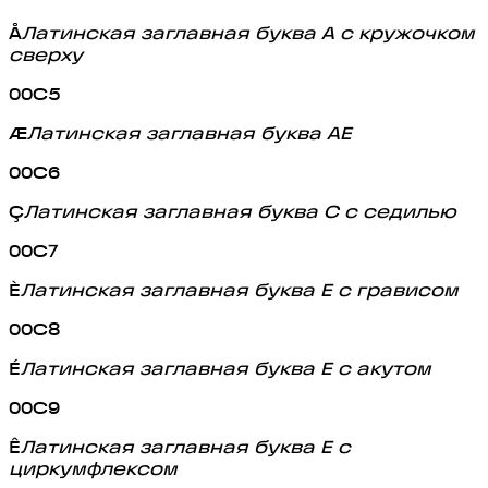
Å
Латинская заглавная буква A с кружочком
сверху
00C5
Æ
Латинская заглавная буква AE
00C6
Ç
Латинская заглавная буква C с седилью
00C7
È
Латинская заглавная буква E с грависом
00C8
É
Латинская заглавная буква E с акутом
00C9
Ê
Латинская заглавная буква E с
циркумфлексом