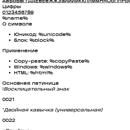
А
а
Б
б
В
в
Г
г
Д
д
Е
е
Ё
ё
Ж
ж
З
з
И
и
Й
й
К
к
Л
л
М
м
Н
н
О
о
П
п
Р
р
Цифры
0
1
2
3
4
5
6
7
8
9
%name%
О символе
Юникод: %unicode%
Блок: %block%
Применение
Copy-paste: %copyPaste%
Windows: %windows%
HTML: %html%
Основная латиница
!
Восклицательный знак
0021
"
Двойная кавычка (универсальная)
0022