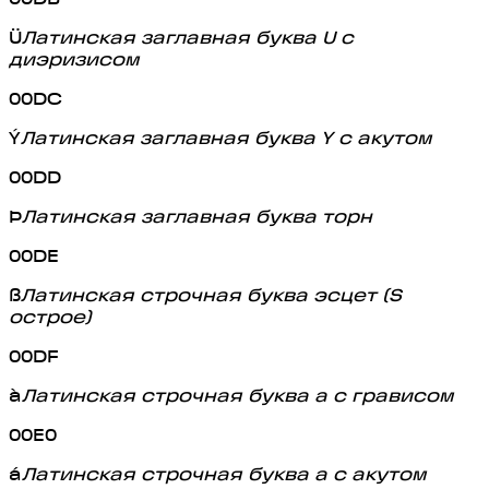
Ü
Латинская заглавная буква U с
диэризисом
00DC
Ý
Латинская заглавная буква Y с акутом
00DD
Þ
Латинская заглавная буква торн
00DE
ß
Латинская строчная буква эсцет (S
острое)
00DF
à
Латинская строчная буква a с грависом
00E0
á
Латинская строчная буква a с акутом