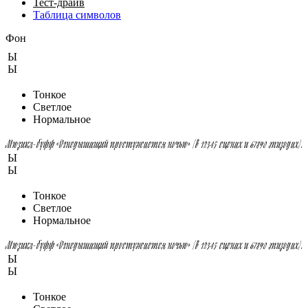
Тест-драйв
Таблица символов
Фон
Ы
Ы
Тонкое
Светлое
Нормальное
Мюзикл-буфф «Огнедышащий простужается ночью» (в 12345 сценах и 67890 эпизодах).
Ы
Ы
Тонкое
Светлое
Нормальное
Мюзикл-буфф «Огнедышащий простужается ночью» (в 12345 сценах и 67890 эпизодах).
Ы
Ы
Тонкое