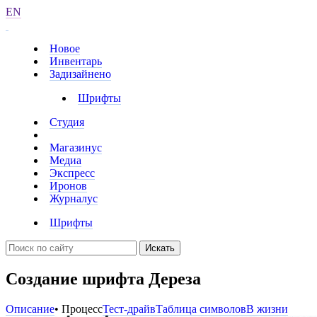
EN
Новое
Инвентарь
Задизайнено
Шрифты
Студия
Магазинус
Медиа
Экспресс
Иронов
Журналус
Шрифты
Искать
Создание шрифта Дереза
Описание
• Процесс
Тест-драйв
Таблица символов
В жизни