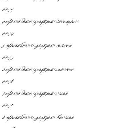
0033
4
Арабская цифра четыре
0034
5
Арабская цифра пять
0035
6
Арабская цифра шесть
0036
7
Арабская цифра семь
0037
8
Арабская цифра восемь