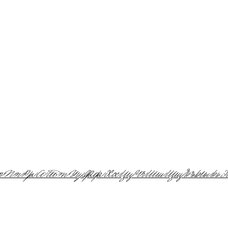
о
П
п
Р
р
С
с
Т
т
У
у
Ф
ф
Х
х
Ц
ц
Ч
ч
Ш
ш
Щ
щ
Ъ
ъ
Ы
ы
Ь
ь
Э