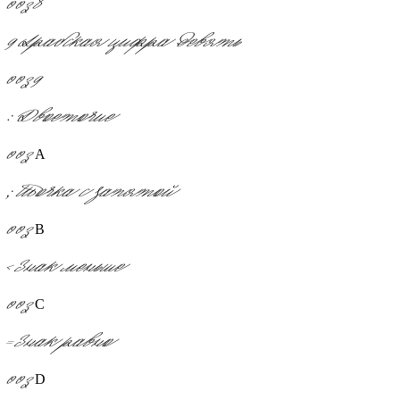
0038
9
Арабская цифра девять
0039
:
Двоеточие
003A
;
Точка с запятой
003B
<
Знак меньше
003C
=
Знак равно
003D