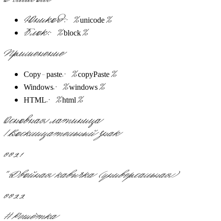
Юникод: %unicode%
Блок: %block%
Применение
Copy-paste: %copyPaste%
Windows: %windows%
HTML: %html%
Основная латиница
!
Восклицательный знак
0021
"
Двойная кавычка (универсальная)
0022
#
Решётка