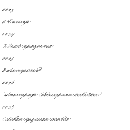
0023
$
Доллар
0024
%
Знак процента
0025
&
Амперсанд
0026
'
Апостроф (одинарная кавычка)
0027
(
Левая круглая скобка