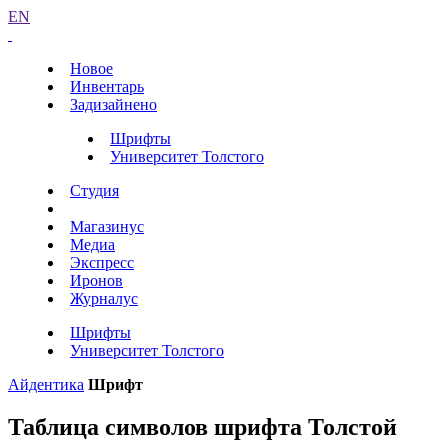
EN
Новое
Инвентарь
Задизайнено
Шрифты
Университет Толстого
Студия
Магазинус
Медиа
Экспресс
Иронов
Журналус
Шрифты
Университет Толстого
Айдентика
Шрифт
Таблица символов шрифта Толстой