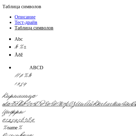
Таблица символов
Описание
Тест-драйв
Таблица символов
Abc
&%±
Åðž
ABCD
#$%&
1234
Кириллица
А
а
Б
б
В
в
Г
г
Д
д
Е
е
Ё
ё
Ж
ж
З
з
И
и
Й
й
К
к
Л
л
М
м
Н
н
О
Цифры
0
1
2
3
4
5
6
7
8
9
%name%
О символе