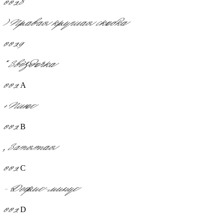
0028
)
Правая круглая скобка
0029
*
Звёздочка
002A
+
Плюс
002B
,
Запятая
002C
-
Дефис-минус
002D