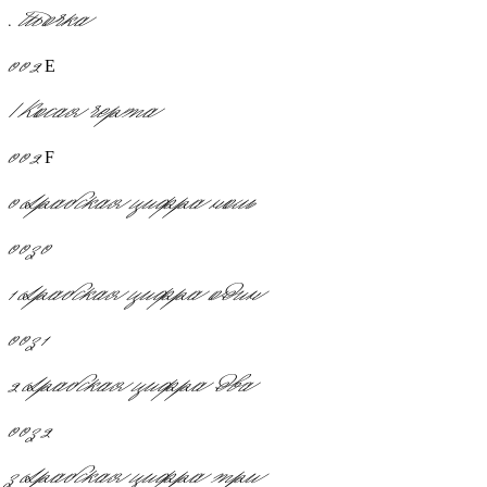
.
Точка
002E
/
Косая черта
002F
0
Арабская цифра ноль
0030
1
Арабская цифра один
0031
2
Арабская цифра два
0032
3
Арабская цифра три