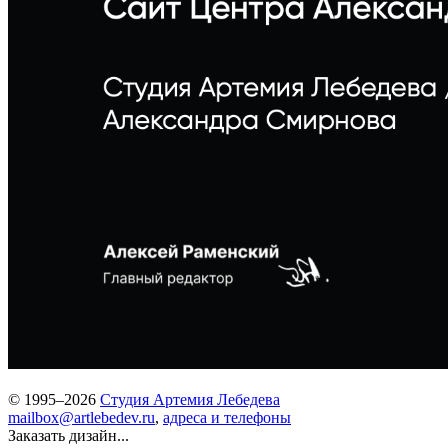
© 1995–2026
Студия Артемия Лебедева
mailbox@artlebedev.ru
,
адреса и телефоны
Заказать дизайн...