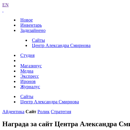
EN
Новое
Инвентарь
Задизайнено
Сайты
Центр Александра Смирнова
Студия
Магазинус
Медиа
Экспресс
Иронов
Журналус
Сайты
Центр Александра Смирнова
Айдентика
Сайт
Ролик
Стратегия
Награда за сайт Центра Александра См