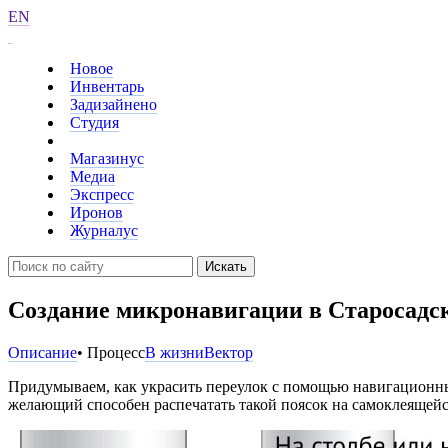
EN
Новое
Инвентарь
Задизайнено
Студия
Магазинус
Медиа
Экспресс
Иронов
Журналус
Искать
Создание микронавигации в Старосадс
Описание
• Процесс
В жизни
Вектор
Придумываем, как украсить переулок с помощью навигационных
желающий способен распечатать такой поясок на самоклеящейс