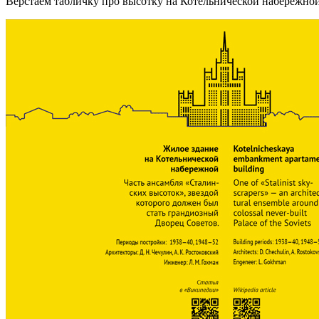
Верстаем табличку про высотку на Котельнической набережной,